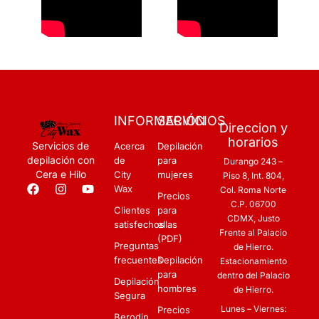
INFORMACIÓN
SERVICIOS
Direccion y
horarios
Servicios de
Acerca
Depilación
depilación con
de
para
Durango 243 –
Cera e Hilo
City
mujeres
Piso 8, Int. 804,
Wax
Col. Roma Norte
Precios
C.P. 06700
Clientes
para
CDMX
,
Justo
satisfechos
ellas
Frente al Palacio
(PDF)
Preguntas
de Hierro.
frecuentes
Depilación
Estacionamiento
para
dentro del Palacio
Depilación
hombres
de Hierro.
Segura
Lunes – Viernes:
Precios
Berodin