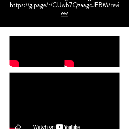
https://g.page/r/CUwb7QzaagcJEBM/revi
ew