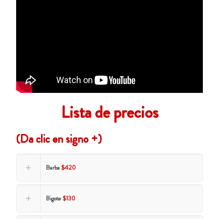
Lista de precios
(Da clic en signo +)
Barba
$420
Bigote
$130