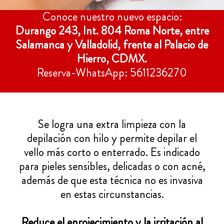
Conoce nuestro nuevo espacio:
Durango 243, Int. 804 Roma Norte, entre
Salamanca y Valladolid, frente al Palacio de
Hierro, CDMX.
Reserva-WhatsApp: 5611236270
Se logra una extra limpieza con la
depilación con hilo y permite depilar el
vello más corto o enterrado. Es indicado
para pieles sensibles, delicadas o con acné,
además de que esta técnica no es invasiva
en estas circunstancias.
Reduce el enrojecimiento y la irritación al