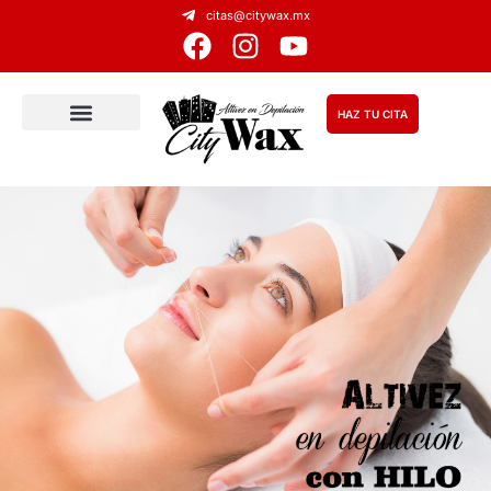
citas@citywax.mx
HAZ TU CITA