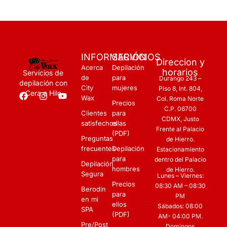
INFORMACIÓN
SERVICIOS
Direccion y
Acerca
Depilación
horarios
Servicios de
de
para
Durango 243 –
depilación con
City
mujeres
Piso 8, Int. 804,
Cera e Hilo
Wax
Col. Roma Norte
Precios
C.P. 06700
Clientes
para
CDMX
,
Justo
satisfechos
ellas
Frente al Palacio
(PDF)
Preguntas
de Hierro.
frecuentes
Depilación
Estacionamiento
para
dentro del Palacio
Depilación
hombres
de Hierro.
Segura
Lunes – Viernes:
Precios
08:30 AM – 08:30
Berodin
para
PM
en mi
ellos
Sábados: 08:00
SPA
(PDF)
AM- 04:00 PM.
Pre/Post
Domingos